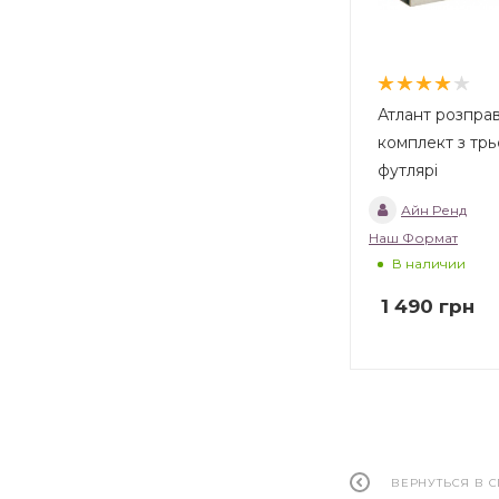
Атлант розправ
комплект з трь
футлярі
Айн Ренд
Наш Формат
В наличии
1 490
грн
ВЕРНУТЬСЯ В 