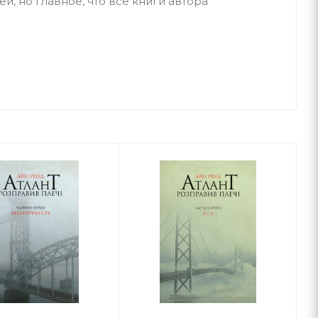
, но главное, что все книги автора
илась на свет 20.01.1905 года в Петербурге, в
ла зубным техником, а отец – фармацевтом.
 дочери.
орошее благосостояние, Алиса жила в
е в престижной гимназии и мечтала об
раннего возраста она пробовала сочинять
казывала.
ательницы отобрали аптеку, после чего семья
и окончила среднюю школу.
мья снова вернулась в Петербург. Девушка