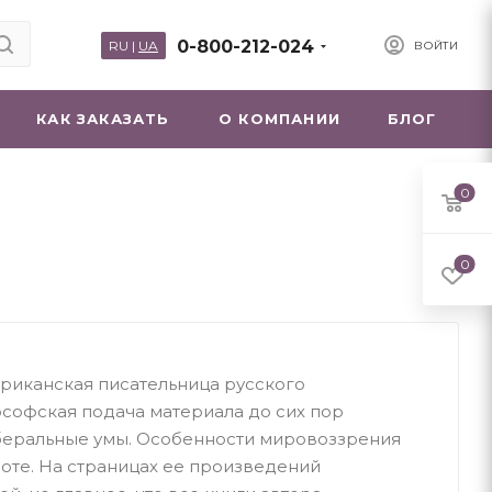
0-800-212-024
RU
|
UA
ВОЙТИ
КАК ЗАКАЗАТЬ
О КОМПАНИИ
БЛОГ
0
0
ериканская писательница русского
софская подача материала до сих пор
беральные умы. Особенности мировоззрения
оте. На страницах ее произведений