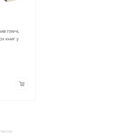
«Атлант расправил плечи», «Источник
ив плечі,
ох книг у
СПИСОК