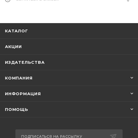
употреблял наркотики, в том числе
марихуану и кокаин, принимал алкоголь и
вел аморальный образ жизни. Однако он
сумел вовремя остановиться и круто
КАТАЛОГ
поменять свою жизнь.
АКЦИИ
Нельзя сказать о том, что книга автора стала
востребованной и популярной сразу после
ИЗДАТЕЛЬСТВА
выхода, однако после того, как Обама
выдвинул свою кандидатуру на пост
КОМПАНИЯ
Президента, она наделала много шумихи.
ИНФОРМАЦИЯ
Не меньшей популярностью пользуется
книга «Земля обетованная», так как в ней
ПОМОЩЬ
автор не только рассказывает о своем
сложном путь к президентству, но и
приоткрывает секреты мировой политики.
ПОДПИСАТЬСЯ НА РАССЫЛКУ