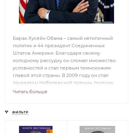
Барак Хусейн Обама – самый нетипичный
политик и 44 президент Соединенных
Штатов Америки. Благодаря своему
холодному рассудку он сломал множество
условностей и стал первым темнокожим
главой этой страны. В 2009 году он стал
лауреатом Нобелевской премии, поэтому
познакомиться с его автобиографией
Читать больше
определенно стоит каждого.
Биографические факты
ФИЛЬТР
Барак Обама родился 04.08.1961 году в