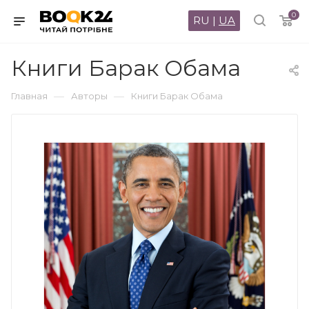
0
RU
|
UA
Книги Барак Обама
—
—
Главная
Авторы
Книги Барак Обама