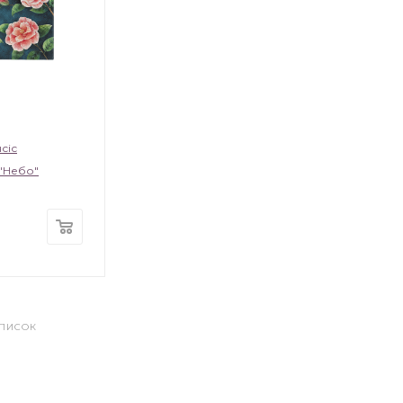
сіс
 "Небо"
СПИСОК