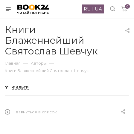
0
RU
|
UA
Книги
Блаженнейший
Святослав Шевчук
—
—
Главная
Авторы
Книги Блаженнейший Святослав Шевчук
ФИЛЬТР
ВЕРНУТЬСЯ В СПИСОК