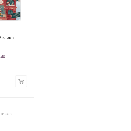
 Велика
дия
СПИСОК