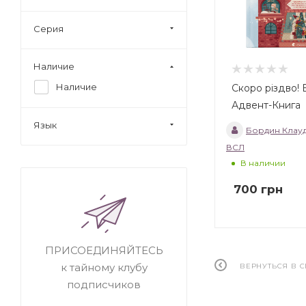
Серия
Наличие
Наличие
Скоро різдво!
Адвент-Книга
Язык
Бордин Клау
ВСЛ
В наличии
700
грн
ПРИСОЕДИНЯЙТЕСЬ
к тайному клубу
ВЕРНУТЬСЯ В 
подписчиков