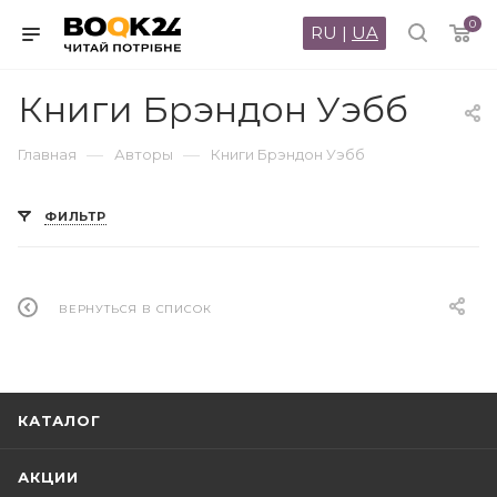
0
RU
|
UA
Книги Брэндон Уэбб
—
—
Главная
Авторы
Книги Брэндон Уэбб
ФИЛЬТР
ВЕРНУТЬСЯ В СПИСОК
КАТАЛОГ
АКЦИИ