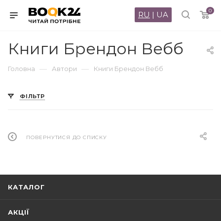
0
RU
|
UA
Книги Брендон Вебб
—
—
Головна
Автори
Книги Брендон Вебб
ФІЛЬТР
ПОВЕРНУТИСЯ ДО СПИСКУ
КАТАЛОГ
АКЦІЇ