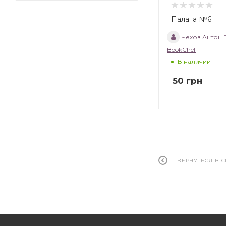
Палата №6
Чехов Антон 
BookChef
В наличии
50
грн
ВЕРНУТЬСЯ В 