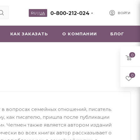
0-800-212-024
RU
|
UA
ВОЙТИ
КАК ЗАКАЗАТЬ
О КОМПАНИИ
БЛОГ
0
0
т в вопросах семейных отношений, писатель.
у, как писателю, пришла после публикации
и». Чепмен также является автором изданий
ически во всех книгах автор рассказывает о