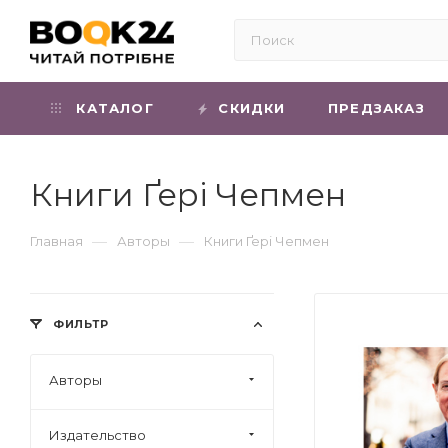
КАТАЛОГ
СКИДКИ
ПРЕДЗАКАЗ
Книги Ґері Чепмен
—
—
Главная
Авторы
Книги Ґері Чепмен
ФИЛЬТР
Авторы
Издательство