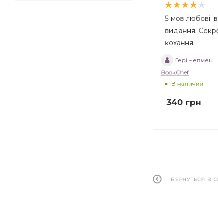
5 мов любові: 
видання. Секре
кохання
Ґері Чепмен
BookChef
В наличии
340
грн
ВЕРНУТЬСЯ В 