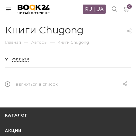
0
RU
|
UA
Книги Chugong
—
—
Главная
Авторы
Книги Chugong
ФИЛЬТР
ВЕРНУТЬСЯ В СПИСОК
КАТАЛОГ
АКЦИИ