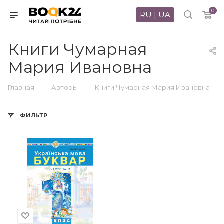
0
RU
|
UA
Книги Чумарная
Мария Ивановна
—
—
Главная
Авторы
Книги Чумарная Мария Ивановна
ФИЛЬТР