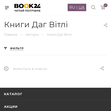
0
RU
|
UA
Книги Даг Вітлі
—
—
Главная
Авторы
Книги Даг Вітлі
ФИЛЬТР
ВЕРНУТЬСЯ В СПИСОК
КАТАЛОГ
АКЦИИ