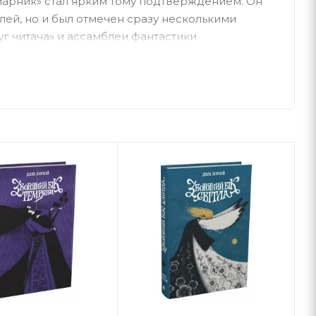
хмарник» стал ярким тому подтверждением. Он
лей, но и был отмечен сразу несколькими
уг читача» и ассамблеи фантастики
ава Замойская, родилась в селе Секунь
 области 20 сентября 1970 года. Школу
кой области, после чего поступила в
ут во Львове на журналистско-
ве, воспитывает дочь и сына, которых
зни. Работает во Львовской национальной
исательница имеет много увлечений, к числу
 книги, сказки, этнография и дохристианская