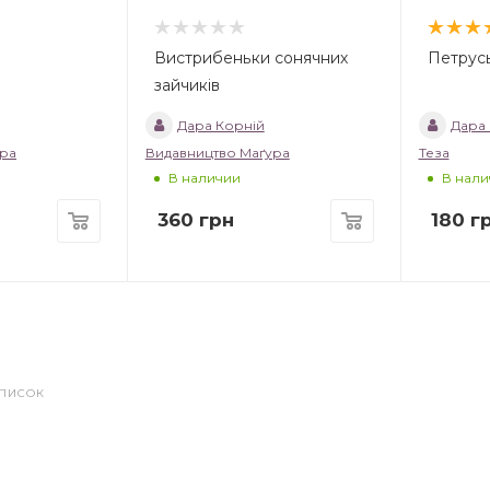
Вистрибеньки сонячних
Петрус
зайчиків
Дара Корній
Дара 
ура
Видавництво Маґура
Теза
В наличии
В нали
360
грн
180
г
СПИСОК