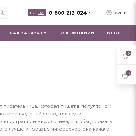
0-800-212-024
RU
|
UA
ВОЙТИ
КАК ЗАКАЗАТЬ
О КОМПАНИИ
БЛОГ
0
0
я писательница, которая пишет в популярном
ию произведений ее подтолкнули
ь иностранной мифологией, и чтобы доказать
ого лучше и гораздо интереснее, она начала