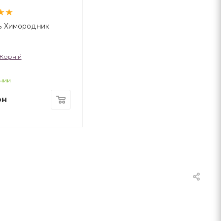
ь Химородник
Корній
чии
рн