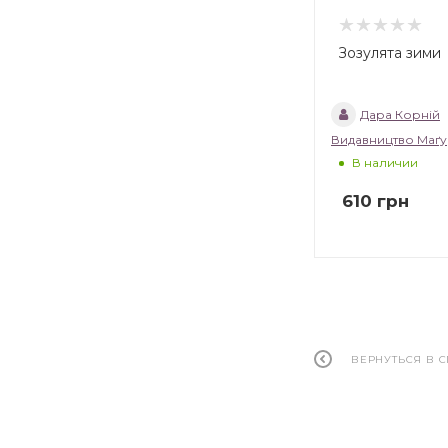
Зозулята зими
Дара Корній
Видавництво Маґ
В наличии
610
грн
ВЕРНУТЬСЯ В 