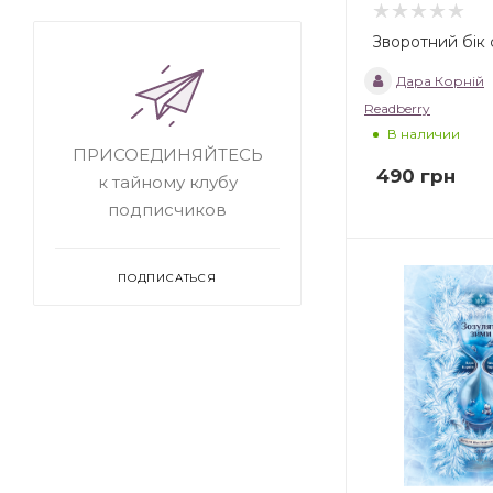
Зворотний бік с
Дара Корній
Readberry
В наличии
ПРИСОЕДИНЯЙТЕСЬ
490
грн
к тайному клубу
подписчиков
ПОДПИСАТЬСЯ