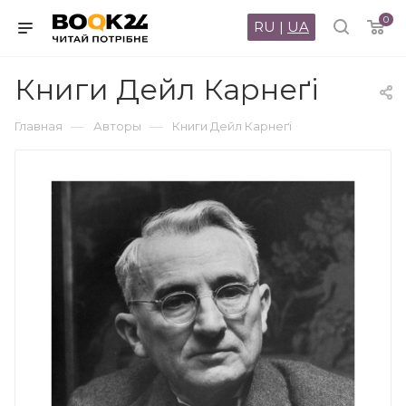
0
RU
|
UA
Книги Дейл Карнеґі
—
—
Главная
Авторы
Книги Дейл Карнеґі