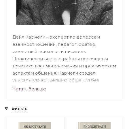
Дейл Карнеги – эксперт по вопросам
взаимоотношений, педагог, оратор,
известный психолог и писатель.
Практически все его работы посвящены
тематике взаимопонимания и практическим
аспектам общения. Карнеги создал
уникальную концепцию общения без
конфликтов. Книги автора помогут каждому
Читать больше
лучше понимать собеседника, а также
научат доходчиво и уверенно доносить
свою точку зрения.
ФИЛЬТР
Биографические факты