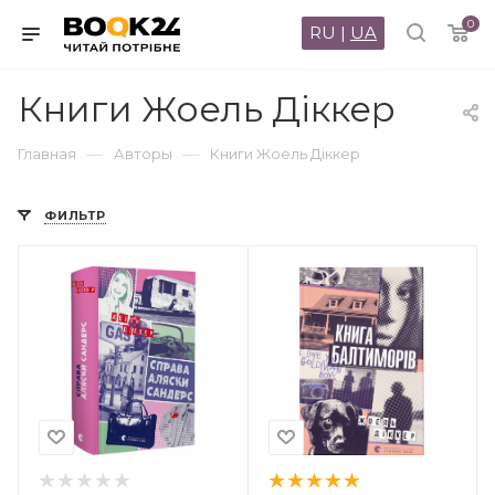
0
RU
|
UA
Книги Жоель Діккер
—
—
Главная
Авторы
Книги Жоель Діккер
ФИЛЬТР