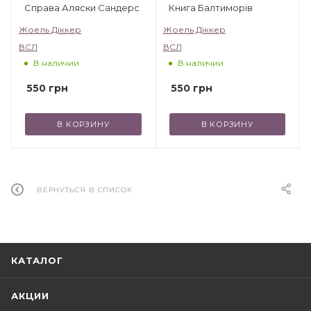
Справа Аляски Сандерс
Книга Балтиморів
Жоель Діккер
Жоель Діккер
ВСЛ
ВСЛ
В наличии
В наличии
550
грн
550
грн
В КОРЗИНУ
В КОРЗИНУ
ВЕРНУТЬСЯ В СПИСОК
КАТАЛОГ
АКЦИИ