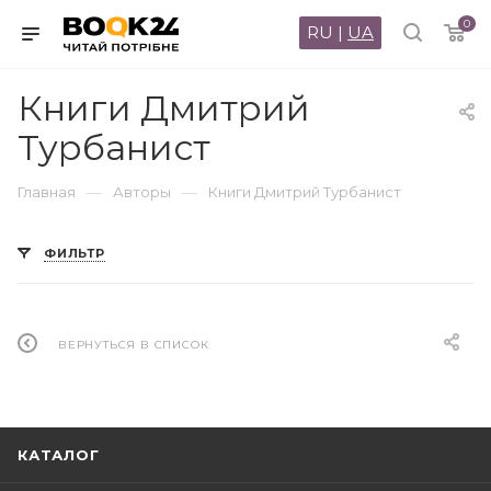
0
RU
|
UA
Книги Дмитрий
Турбанист
—
—
Главная
Авторы
Книги Дмитрий Турбанист
ФИЛЬТР
ВЕРНУТЬСЯ В СПИСОК
КАТАЛОГ