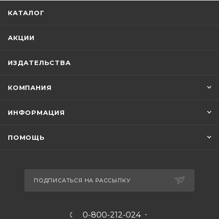
КАТАЛОГ
Книги Теодора Драйзера и сегодня
пользуются огромной популярностью, и это
АКЦИИ
неудивительно, ведь в своих
произведениях он поднимал вопросы,
ИЗДАТЕЛЬСТВА
которые остаются актуальными во всем
времена.
КОМПАНИЯ
ИНФОРМАЦИЯ
ПОМОЩЬ
ПОДПИСАТЬСЯ НА РАССЫЛКУ
0-800-212-024