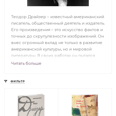
Теодор Драйзер – известный американский
писатель, общественный деятель и издатель.
Его произведения – это искусство фактов и
точных до скрупулезности изображений. Он
внес огромный вклад не только в развитие
американской культуры, но и мировой
литературы. В своих работах он пытался
разоблачить укорененную в веках легенду о
Читать больше
Новом Свете и сводил все к материальному
успеху. Критики не раз обвиняли автора в
отсутствие стиля, однако несмотря на это
ФИЛЬТР
его книги разошлись по всему миру
миллионными тиражами, а многие читатели
усиленно изучают английский специально
для того, чтобы прочитать его произведения
в оригинале.