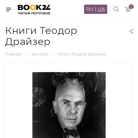
0
RU
|
UA
Книги Теодор
Драйзер
—
—
Главная
Авторы
Книги Теодор Драйзер