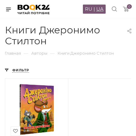
0
RU
|
UA
Книги Джеронимо
Стилтон
—
—
Главная
Авторы
Книги Джеронимо Стилтон
ФИЛЬТР