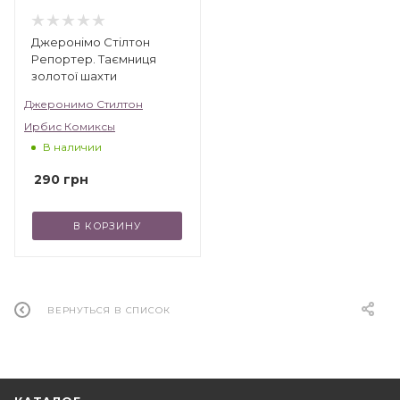
Джеронімо Стілтон
Репортер. Таємниця
золотої шахти
Джеронимо Стилтон
Ирбис Комиксы
В наличии
290
грн
В КОРЗИНУ
ВЕРНУТЬСЯ В СПИСОК