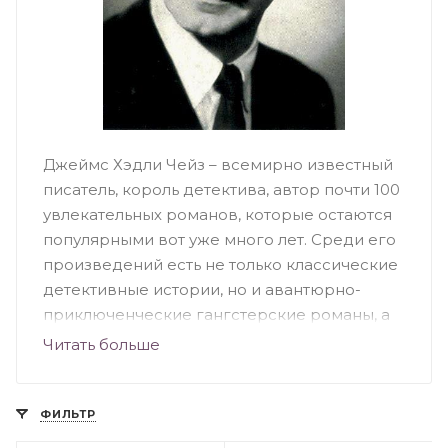
Джеймс Хэдли Чейз – всемирно известный
писатель, король детектива, автор почти 100
увлекательных романов, которые остаются
популярными вот уже много лет. Среди его
произведений есть не только классические
детективные истории, но и авантюрно-
приключенческие гангстерские романы, а
также увлекательные рассказы о
Читать больше
полицейских и их методиках работы.
Именно поэтому, книги Джеймса Чейза
непременно стоит купить всем ценителям
ФИЛЬТР
остросюжетных детективов.