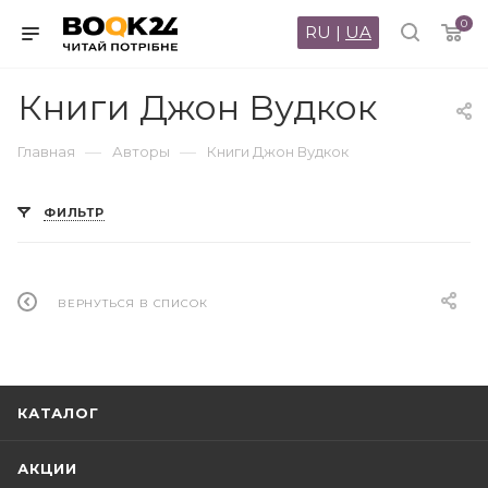
0
RU
|
UA
Книги Джон Вудкок
—
—
Главная
Авторы
Книги Джон Вудкок
ФИЛЬТР
ВЕРНУТЬСЯ В СПИСОК
КАТАЛОГ
АКЦИИ