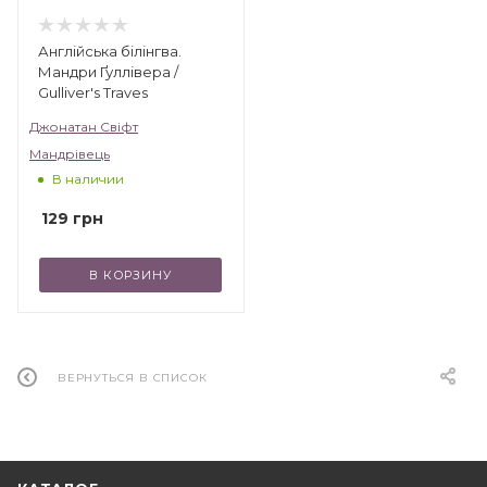
Англійська білінгва.
Мандри Ґуллівера /
Gulliver's Traves
Джонатан Свiфт
Мандрівець
В наличии
129
грн
В КОРЗИНУ
ВЕРНУТЬСЯ В СПИСОК