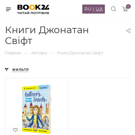
0
RU
|
UA
Книги Джонатан
Свiфт
—
—
Главная
Авторы
Книги Джонатан Свiфт
ФИЛЬТР