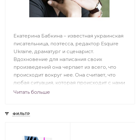
Екатерина Бабкина – известная украинская
писательница, поэтесса, редактор Esquire
Ukraine, драматург и сценарист.
Вдохновение для написания своих
произведений она черпает из всего, что
происходит вокруг нее. Она считает, что
любая ситуация, которая происходит с нами
является элементом чуда и учит нас видеть
Читать больше
только положительное во всем
происходящем. С этим посылом она и пишет
свои произведения, и скорее всего, именно
ФИЛЬТР
поэтому они и нашли такой высокий отклик у
читателя.