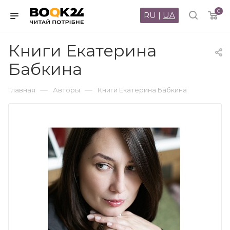
0
RU
|
UA
Книги Екатерина
Бабкина
—
—
Главная
Авторы
Книги Екатерина Бабкина