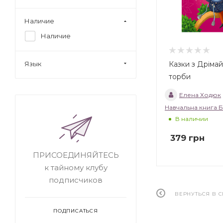
Наличие
Наличие
Казки з Дрімай
Язык
торби
Елена Ходюк
Навчальна книга 
В наличии
379
грн
ПРИСОЕДИНЯЙТЕСЬ
к тайному клубу
подписчиков
ВЕРНУТЬСЯ В 
ПОДПИСАТЬСЯ