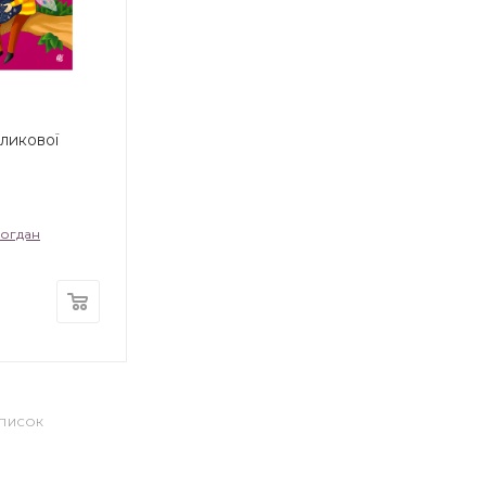
ликової
Богдан
СПИСОК