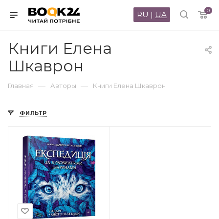
0
RU
|
UA
Книги Елена
Шкаврон
—
—
Главная
Авторы
Книги Елена Шкаврон
ФИЛЬТР