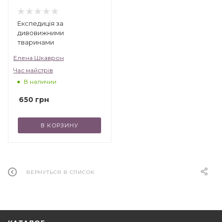
Експедиція за
дивовижними
тваринами
Елена Шкаврон
Час майстрів
В наличии
650
грн
В КОРЗИНУ
ВЕРНУТЬСЯ В СПИСОК