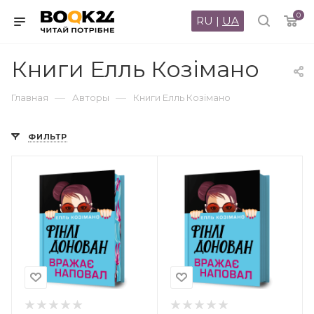
0
RU
|
UA
Книги Елль Козімано
—
—
Главная
Авторы
Книги Елль Козімано
ФИЛЬТР