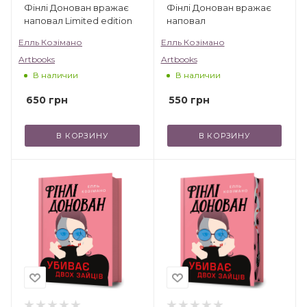
Фінлі Донован вражає
Фінлі Донован вражає
наповал Limited edition
наповал
Елль Козімано
Елль Козімано
Artbooks
Artbooks
В наличии
В наличии
650
грн
550
грн
В КОРЗИНУ
В КОРЗИНУ