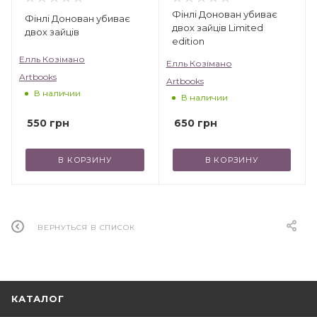
Фінлі Донован убиває
Фінлі Донован убиває
двох зайців Limited
двох зайців
edition
Елль Козімано
Елль Козімано
Artbooks
Artbooks
В наличии
В наличии
550
грн
650
грн
В КОРЗИНУ
В КОРЗИНУ
ВЕРНУТЬСЯ В СПИСОК
КАТАЛОГ