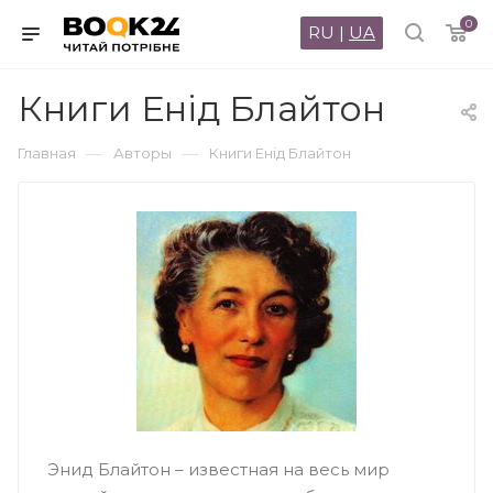
0
RU
|
UA
Книги Енід Блайтон
—
—
Главная
Авторы
Книги Енід Блайтон
Энид Блайтон – известная на весь мир