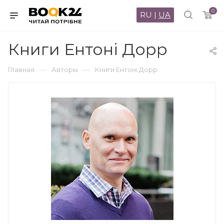
0
RU
|
UA
Книги Ентоні Дорр
—
—
Главная
Авторы
Книги Ентоні Дорр