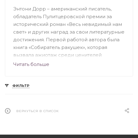
Энтони Дорр – американский писатель,
обладатель Пулитцеровской премии за
исторический роман «Весь невидимый нам
свет» и других наград за свои литературные
достижения. Первой работой автора была
книга «Собиратель ракушек», которая
вызвала ажиотаж среди ценителей
литературы. В этой книге собраны рассказы
Читать больше
о разных уголках мира и о людях, ищущих
себя, находясь рядом с дикой природой.
Шедевром Энтони Дорра считается роман
ФИЛЬТР
«Весь невидимый нам свет». Произведение
рассказывает о мальчике и слепой девочке,
которые пытаются выжить и спасти родных
ВЕРНУТЬСЯ В СПИСОК
во время войны. Книга о любви, смерти,
последствиях страшных военных действий
и свете, побеждающем тьму.