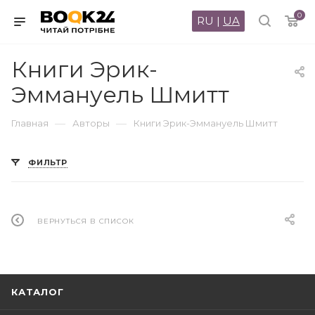
0
RU
|
UA
Книги Эрик-
Эммануель Шмитт
—
—
Главная
Авторы
Книги Эрик-Эммануель Шмитт
ФИЛЬТР
ВЕРНУТЬСЯ В СПИСОК
КАТАЛОГ