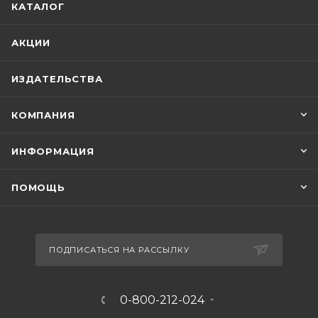
КАТАЛОГ
Работал во Франкфурте-на-Майне в
Институте социальных исследований. В 1933-
АКЦИИ
м году переехал в Женеву, а еще через год
– в Нью-Йорк, где преподавал в
ИЗДАТЕЛЬСТВА
Колумбийском университете. Эрих Фромм
посвятил много лет педагогической
КОМПАНИЯ
деятельности, он преподавал в
университетах США и Мексики. Не обошла
ИНФОРМАЦИЯ
стороной Фромма и политика – мыслитель
был членом Социалистической партии
ПОМОЩЬ
Соединенных Штатов, активно занимался
политической деятельностью, принимал
участие в митингах, выступал с лекциями и
ПОДПИСАТЬСЯ НА РАССЫЛКУ
создавал книги.
Творчество
0-800-212-024