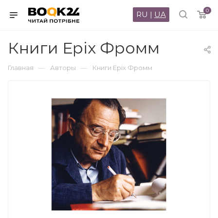
0
RU
|
UA
Книги Еріх Фромм
—
—
Главная
Авторы
Книги Еріх Фромм