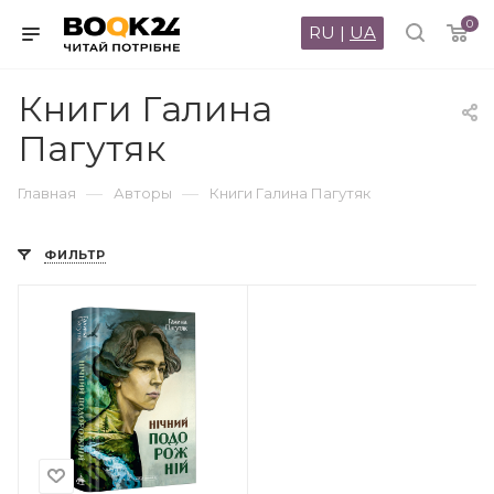
0
RU
|
UA
Книги Галина
Пагутяк
—
—
Главная
Авторы
Книги Галина Пагутяк
ФИЛЬТР