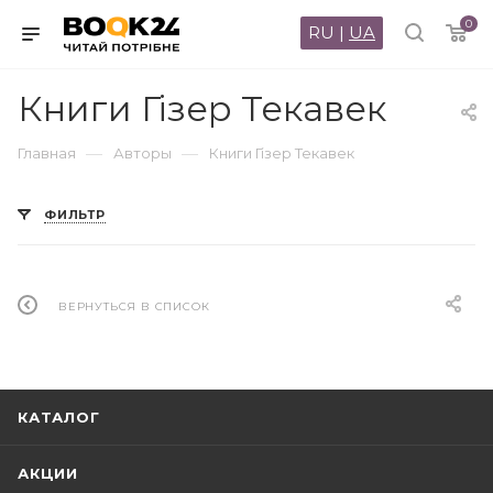
0
RU
|
UA
Книги Гізер Текавек
—
—
Главная
Авторы
Книги Гізер Текавек
ФИЛЬТР
ВЕРНУТЬСЯ В СПИСОК
КАТАЛОГ
АКЦИИ