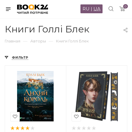
0
RU
|
UA
Книги Голлі Блек
—
—
Главная
Авторы
Книги Голлі Блек
ФИЛЬТР