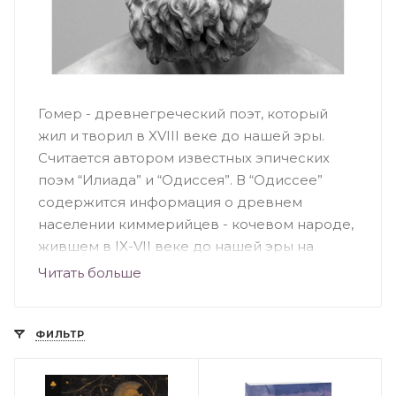
Гомер - древнегреческий поэт, который
жил и творил в XVIII веке до нашей эры.
Считается автором известных эпических
поэм “Илиада” и “Одиссея”. В “Одиссее”
содержится информация о древнем
населении киммерийцев - кочевом народе,
жившем в IX-VII веке до нашей эры на
территории Северного Причерноморья.
Читать больше
Достоверных данных о жизни поэта
сохранилось очень мало. Существует так
называемый “Гомеровский вопрос”,
ФИЛЬТР
поднимающий проблемы, связанные с
изучением происхождения и авторства