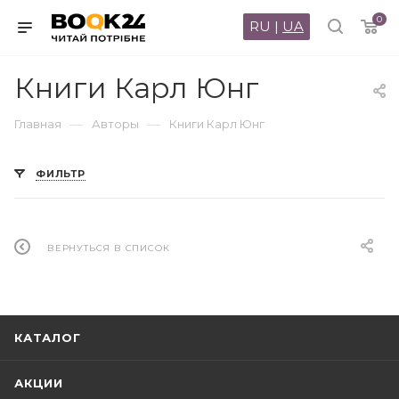
0
RU
|
UA
Книги Карл Юнг
—
—
Главная
Авторы
Книги Карл Юнг
ФИЛЬТР
ВЕРНУТЬСЯ В СПИСОК
КАТАЛОГ
АКЦИИ