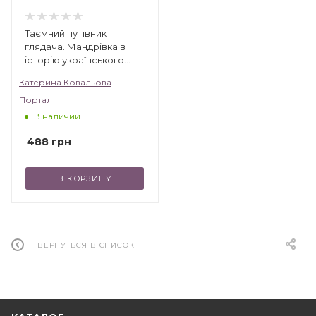
Таємний путівник
глядача. Мандрівка в
історію українського
театру
Катерина Ковальова
Портал
В наличии
488
грн
В КОРЗИНУ
ВЕРНУТЬСЯ В СПИСОК