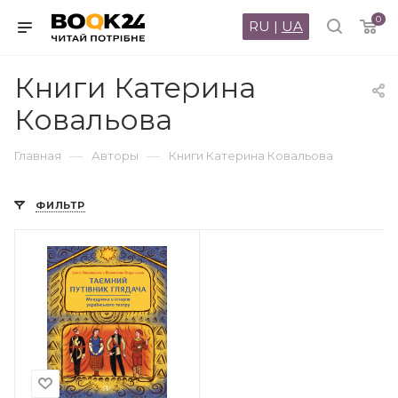
0
RU
|
UA
Книги Катерина
Ковальова
—
—
Главная
Авторы
Книги Катерина Ковальова
ФИЛЬТР