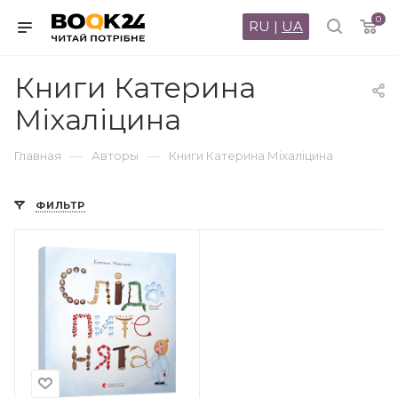
0
RU
|
UA
Книги Катерина
Міхаліцина
—
—
Главная
Авторы
Книги Катерина Міхаліцина
ФИЛЬТР