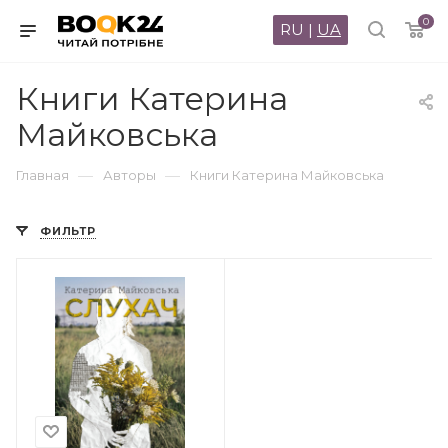
0
RU
|
UA
Книги Катерина
Майковська
—
—
Главная
Авторы
Книги Катерина Майковська
ФИЛЬТР