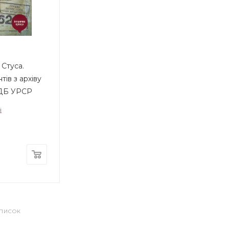
 Стуса.
тів з архіву
ДБ УРСР
і
СПИСОК