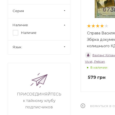
Серия
Наличие
Наличие
Справа Василя
Збірка докумен
колишнього К
Язык
Вахтанг Кіпіан
Vivat, Pelican
В наличии
579
грн
ПРИСОЕДИНЯЙТЕСЬ
к тайному клубу
ВЕРНУТЬСЯ В 
подписчиков