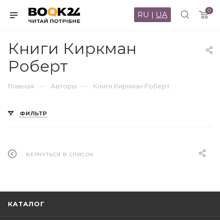
0
RU
|
UA
Книги Киркман
Роберт
—
—
Главная
Авторы
Книги Киркман Роберт
ФИЛЬТР
ВЕРНУТЬСЯ В СПИСОК
КАТАЛОГ