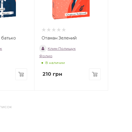
 батько
Отаман Зелений
к
Клим Полищук
Фолио
В наличии
210
грн
СПИСОК