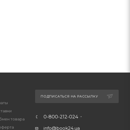
ПОДПИСАТЬСЯ НА РАССЫЛКУ
латы
ставки
0-800-212-024
обмен товара
оферта
info@book24.ua