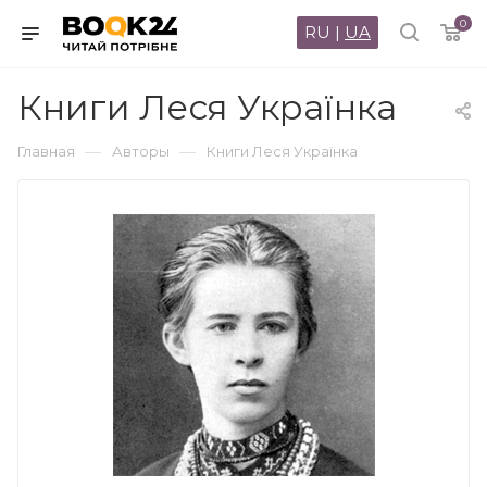
0
RU
|
UA
Книги Леся Українка
—
—
Главная
Авторы
Книги Леся Українка