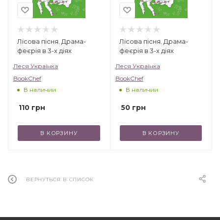
переиздаются и расходятся
многомиллионными тиражами по всему
миру.
Лісова пісня. Драма-
Лісова пісня. Драма-
феєрія в 3-х діях
феєрія в 3-х діях
Леся Українка
Леся Українка
BookChef
BookChef
В наличии
В наличии
110
грн
50
грн
В КОРЗИНУ
В КОРЗИНУ
ВЕРНУТЬСЯ В СПИСОК