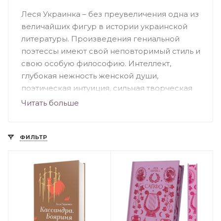
Леся Украинка – без преувеличения одна из
величайших фигур в истории украинской
литературы. Произведения гениальной
поэтессы имеют свой неповторимый стиль и
свою особую философию. Интеллект,
глубокая нежность женской души,
поэтическая интуиция, сильная творческая
воля, умения отстранятся от серых будней и
Читать больше
без огласки создавать образ свободного
человека, – все это гармонично
объединилось в творчестве писательницы.
ФИЛЬТР
За свою недолгую жизнь она сочинила
множество произведений в разных жанрах,
которые спустя время стали бессмертными.
Биография