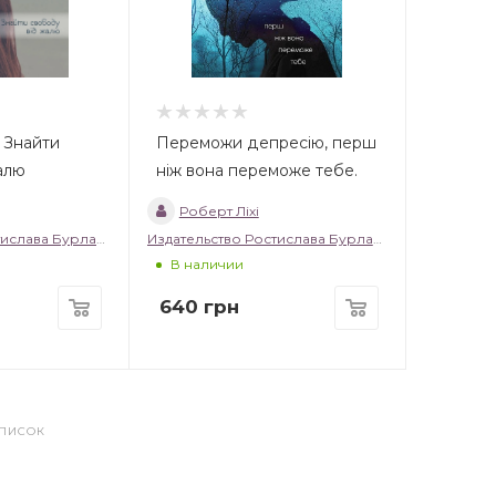
 Знайти
Переможи депресію, перш
алю
ніж вона переможе тебе.
Роберт Ліхі
Издательство Ростислава Бурлаки
Издательство Ростислава Бурлаки
В наличии
640
грн
СПИСОК