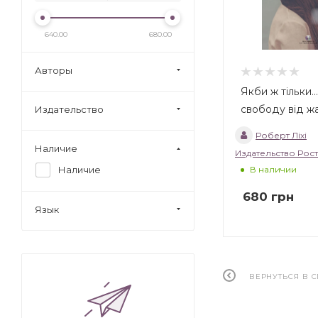
640.00
680.00
Авторы
Якби ж тільки…
свободу від ж
Издательство
Роберт Ліхі
Наличие
В наличии
Наличие
680
грн
Язык
ВЕРНУТЬСЯ В 