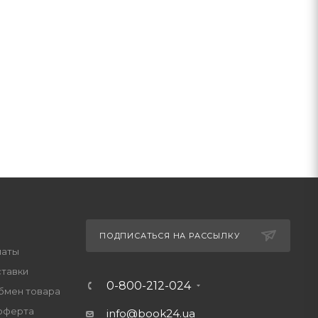
ПОДПИСАТЬСЯ НА РАССЫЛКУ
латы
ставки
0-800-212-024
обмен товара
оферта
info@book24.ua