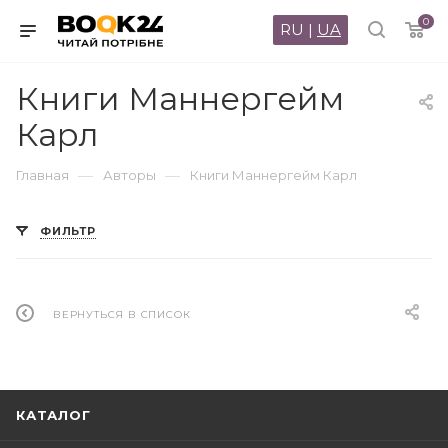
0
RU
|
UA
Книги Маннергейм
Карл
—
—
Главная
Авторы
Книги Маннергейм Карл
ФИЛЬТР
ВЕРНУТЬСЯ В СПИСОК
КАТАЛОГ