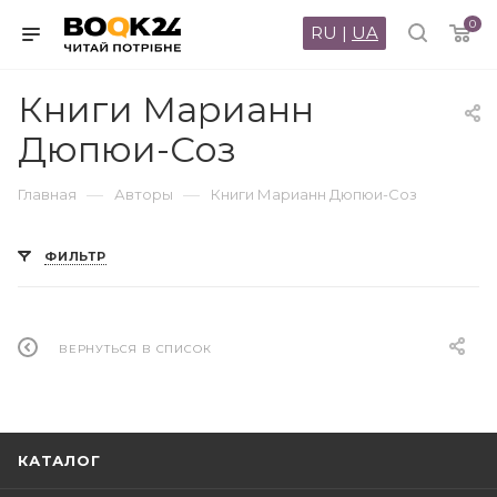
0
RU
|
UA
Книги Марианн
Дюпюи-Соз
—
—
Главная
Авторы
Книги Марианн Дюпюи-Соз
ФИЛЬТР
ВЕРНУТЬСЯ В СПИСОК
КАТАЛОГ