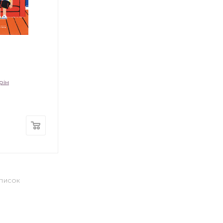
рін
СПИСОК