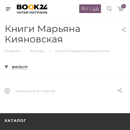
0
RU
|
UA
Книги Марьяна
Кияновская
—
—
Главная
Авторы
Книги Марьяна Кияновская
ФИЛЬТР
ВЕРНУТЬСЯ В СПИСОК
КАТАЛОГ