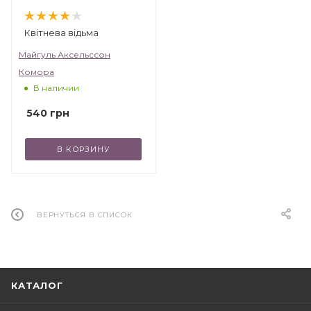
Квітнева відьма
Майгуль Аксельссон
Комора
В наличии
540
грн
В КОРЗИНУ
ВЕРНУТЬСЯ В СПИСОК
КАТАЛОГ