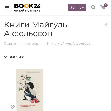
0
RU
|
UA
Книги Майгуль
Аксельссон
—
—
Главная
Авторы
Книги Майгуль Аксельссон
ФИЛЬТР