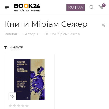
0
RU
|
UA
Книги Міріам Сежер
—
—
Главная
Авторы
Книги Міріам Сежер
ФИЛЬТР