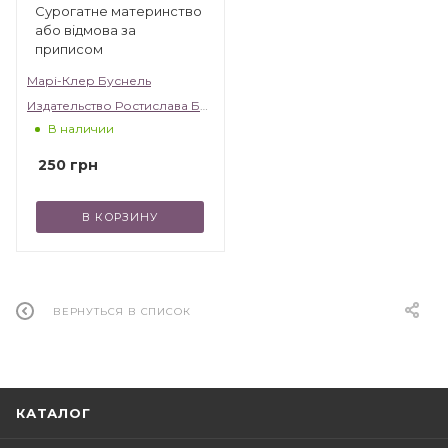
Сурогатне материнство
або відмова за
приписом
Марі-Клер Буснель
Издательство Ростислава Бурлаки
В наличии
250
грн
В КОРЗИНУ
ВЕРНУТЬСЯ В СПИСОК
КАТАЛОГ