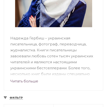
Надежда Гербиш – украинская
писательница, фотограф, переводчица,
журналистка. Книги писательницы
завоевали любовь сотен тысяч украинских
читателей и являются настоящими
украинскими бестселлерами. Более того,
несколько книг были изданы специально
для программ инклюзивного образования
Читать больше
на шрифте Брайля
Биографические факты
ФИЛЬТР