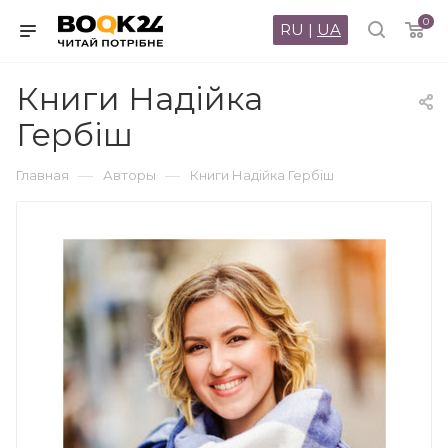
0
RU
|
UA
Книги Надійка
Гербіш
—
—
Главная
Авторы
Книги Надійка Гербіш