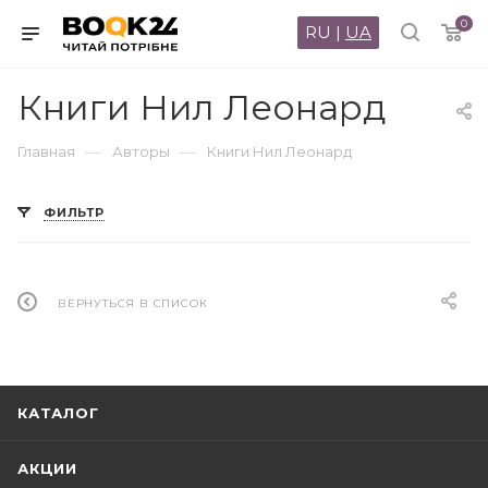
0
RU
|
UA
Книги Нил Леонард
—
—
Главная
Авторы
Книги Нил Леонард
ФИЛЬТР
ВЕРНУТЬСЯ В СПИСОК
КАТАЛОГ
АКЦИИ